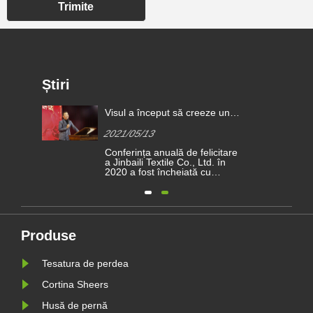
Trimite
Știri
rior
Visul a început să creeze un
ă
viitor mai bun | premii de
2021/05/13
?
recunoaștere Kimberly-Clark
Conferința anuală de felicitare
2020
a Jinbaili Textile Co., Ltd. în
de
2020 a fost încheiată cu
succes. Familia lui Jinbaili s-a
adunat la Haining pentru a
analiza dificultățile și realizările
realizate în cursul anului și
or
aștepta cu nerăbdare noua
uă
călătorie din 2021.
Produse
e
Tesatura de perdea
Cortina Sheers
Husă de pernă