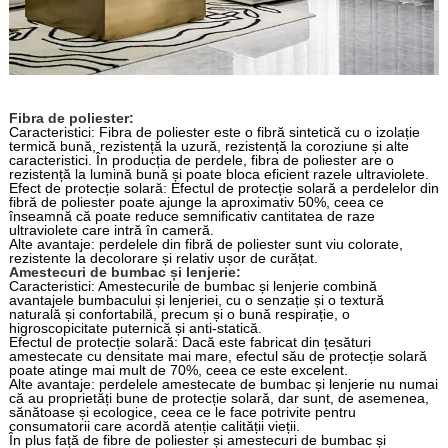
Fibra de poliester:
Caracteristici: Fibra de poliester este o fibră sintetică cu o izolație
termică bună, rezistență la uzură, rezistență la coroziune și alte
caracteristici. În producția de perdele, fibra de poliester are o
rezistență la lumină bună și poate bloca eficient razele ultraviolete.
Efect de protecție solară: Efectul de protecție solară a perdelelor din
fibră de poliester poate ajunge la aproximativ 50%, ceea ce
înseamnă că poate reduce semnificativ cantitatea de raze
ultraviolete care intră în cameră.
Alte avantaje: perdelele din fibră de poliester sunt viu colorate,
rezistente la decolorare și relativ ușor de curățat.
Amestecuri de bumbac și lenjerie:
Caracteristici: Amestecurile de bumbac și lenjerie combină
avantajele bumbacului și lenjeriei, cu o senzație și o textură
naturală și confortabilă, precum și o bună respirație, o
higroscopicitate puternică și anti-statică.
Efectul de protecție solară: Dacă este fabricat din țesături
amestecate cu densitate mai mare, efectul său de protecție solară
poate atinge mai mult de 70%, ceea ce este excelent.
Alte avantaje: perdelele amestecate de bumbac și lenjerie nu numai
că au proprietăți bune de protecție solară, dar sunt, de asemenea,
sănătoase și ecologice, ceea ce le face potrivite pentru
consumatorii care acordă atenție calității vieții.
În plus față de fibre de poliester și amestecuri de bumbac și