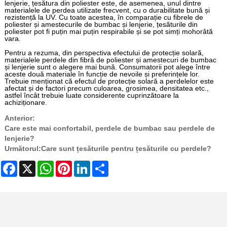
lenjerie, țesătura din poliester este, de asemenea, unul dintre
materialele de perdea utilizate frecvent, cu o durabilitate bună și
rezistență la UV. Cu toate acestea, în comparație cu fibrele de
poliester și amestecurile de bumbac și lenjerie, țesăturile din
poliester pot fi puțin mai puțin respirabile și se pot simți mohorâtă
vara.
Pentru a rezuma, din perspectiva efectului de protecție solară,
materialele perdele din fibră de poliester și amestecuri de bumbac
și lenjerie sunt o alegere mai bună. Consumatorii pot alege între
aceste două materiale în funcție de nevoile și preferințele lor.
Trebuie menționat că efectul de protecție solară a perdelelor este
afectat și de factori precum culoarea, grosimea, densitatea etc.,
astfel încât trebuie luate considerente cuprinzătoare la
achiziționare.
Anterior:
Care este mai confortabil, perdele de bumbac sau perdele de
lenjerie?
Următorul:
Care sunt țesăturile pentru țesăturile cu perdele?
Facebook
X
WhatsApp
Pinterest
LinkedIn
Share