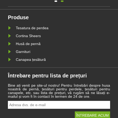
adunat la Haining pentru a
analiza dificultățile și realizările
realizate în cursul anului și
or
aștepta cu nerăbdare noua
uă
călătorie din 2021.
Produse
e
Tesatura de perdea
Cortina Sheers
Husă de pernă
Garnituri
Canapea țesătură
Întrebare pentru lista de prețuri
Bine ati venit pe site-ul nostru! Pentru întrebări despre husa
noastră de pernă, țesături pentru perdele, țesături pentru
canapele, etc. sau lista de prețuri, vă rugăm să ne lăsați e-
mailul și vom fi în contact în termen de 24 de ore.