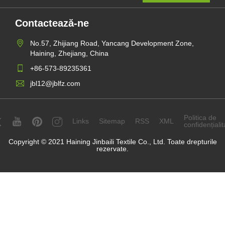
Contactează-ne
No.57, Zhijiang Road, Yancang Development Zone,
Haining, Zhejiang, China
+86-573-89235361
jbl12@jblfz.com
Politica de
Links
Sitemap
RSS
XML
confidențialit
Copyright © 2021 Haining Jinbaili Textile Co., Ltd. Toate drepturile
rezervate.