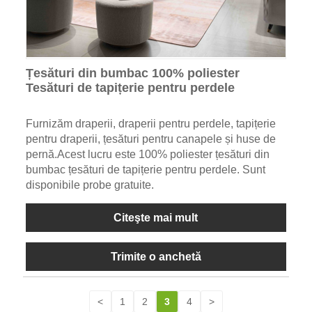
Țesături din bumbac 100% poliester
Tesături de tapițerie pentru perdele
Furnizăm draperii, draperii pentru perdele, tapițerie
pentru draperii, țesături pentru canapele și huse de
pernă.Acest lucru este 100% poliester țesături din
bumbac țesături de tapițerie pentru perdele. Sunt
disponibile probe gratuite.
Citeşte mai mult
Trimite o anchetă
<
1
2
3
4
>